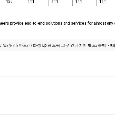
133
111
111
111
111
neers provide end-to-end solutions and services for almost any a
 열/찢김/마모/내화성 Ep 패브릭 고무 컨베이어 벨트/측벽 컨
브론 컨베이어 벨트