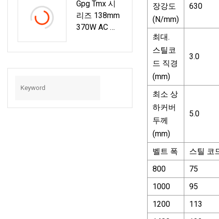
Gpg Tmx 시
장강도
630
리즈 138mm
(N/mm)
370W AC 드
최대.
럼 모터, 팔레
스틸코
트 컨베이어
3.0
창고용 롤러
드 직경
전동 풀리
(mm)
최소 상
하커버
5.0
두께
(mm)
벨트 폭
스틸 코
800
75
1000
95
1200
113