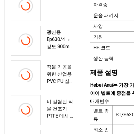
자격증
운송 패키지
사양
광산용
기원
Ep630/4 고
강도 800mm
HS 코드
폭 고무 컨베
생산 능력
이어 벨트
직물 가공을
제품 설명
위한 산업용
PVC PU 실리
Hebei Anai는
콘 컨베이어
이어 벨트에 중점을 
벨트
매개변수
비 길쌈된 직
물 건조기
벨트 종
ST/S63
PTFE 메시 컨
류
베이어 벨트
최소 인