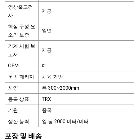
영상출고검
제공
사
핵심 구성 요
일년
소의 보증
기계 시험 보
제공
고서
OEM
예
운송 패키지
체육 가방
사양
폭 300~2000mm
등록 상표
TRX
기원
중국
생산 능력
일 당 2000 미터/미터
포장 및 배송