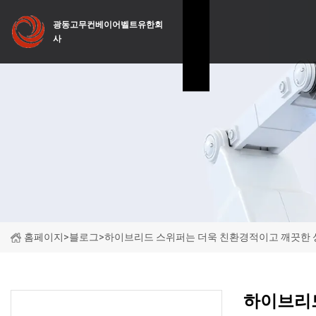
광동고무컨베이어벨트유한회
사
홈페이지
>
블로그
>
하이브리드 스위퍼는 더욱 친환경적이고 깨끗한 
하이브리드
최근 뉴스