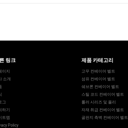
저희에게 보내기
른 링크
제품 카테고리
페이지
고무 컨베이어 벨트
사 소개
섬유 컨베이어 벨트
품
쉐브론 컨베이어 벨트
식
스틸 코드 컨베이어 벨트
로그
롤러 시리즈 및 풀리
의하기
자재 취급 컨베이어 벨트
이트맵
골판지 측벽 컨베이어 벨
vacy Policy