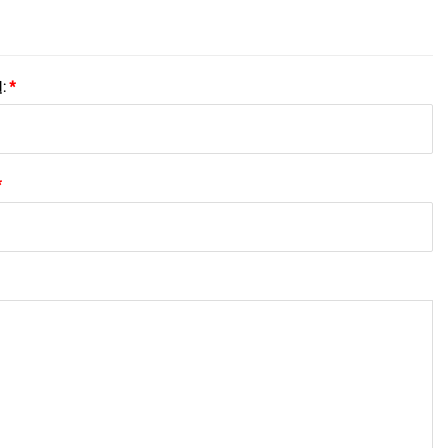
:
*
*