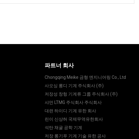
파트너 회사
Chongqing Meike 금형 엔지니어링 Co., Ltd
사오싱 롱디 기계 주식회사 (주)
저장성 창헝 기계류 그룹 주식회사 (주)
샤먼 LTMG 주식회사 주식회사
대련 하이디 기계 유한 회사
린이 신샹허 국제무역유한회사
트
석탄 채굴 공학 기계
저장 롱기푸 기계 기술 유한 공사