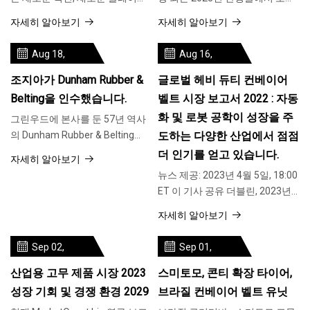
의 출현, 가격 변동 및 공급망 부족
서는 글로벌 고무 컨베이어 벨트
자세히 알아보기
자세히 알아보기
으로 인해 급격한 변화를 겪고 있
시장을 위해 수행된 광범위한 연
습니다.
구에 중점을 두고 있습니다. 이 연
Aug 18,
Aug 16,
구는 심층적인 내용을 포함합니
2023
2023
다.
조지아가 Dunham Rubber &
글로벌 헤비 듀티 컨베이어
Belting을 인수했습니다.
벨트 시장 보고서 2022 : 자동
화 및 로봇 공학이 성장을 주
그린우드에 본사를 둔 57년 역사
의 Dunham Rubber & Belting
도하는 다양한 산업에서 점점
Corp.이 조지아 주 마리에타에 본
더 인기를 얻고 있습니다.
자세히 알아보기
사를 둔 Belt Power LLC에 인수되
뉴스 제공: 2023년 4월 5일, 18:00
었다고 화요일 발표했습니다. 재
ET 이 기사 공유 더블린, 2023년 4
정 조건은 공개되지 않았
월 5일 /PRNewswire/ -- 제품 유
자세히 알아보기
형별 글로벌 고강도 컨베이어 벨
트 시장(직물 컨베이어 벨트, 강철
Sep 02,
Sep 01,
곱하기)
2023
2023
산업용 고무 제품 시장 2023
스미토모, 콘티 확장 타이어,
성장 기회 및 경쟁 환경 2029
브라질 컨베이어 벨트 유닛