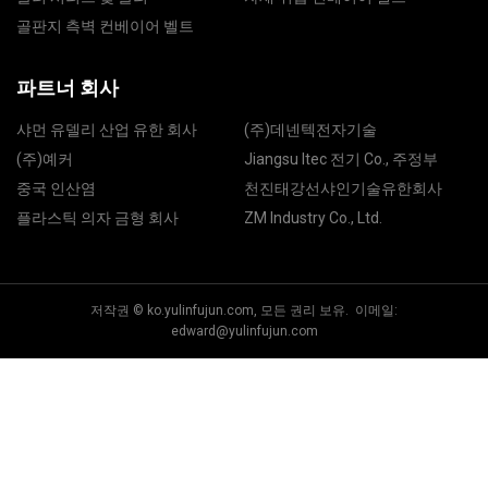
골판지 측벽 컨베이어 벨트
파트너 회사
샤먼 유델리 산업 유한 회사
(주)데넨텍전자기술
(주)예커
Jiangsu ltec 전기 Co., 주정부
중국 인산염
천진태강선샤인기술유한회사
플라스틱 의자 금형 회사
ZM Industry Co., Ltd.
저작권 © ko.yulinfujun.com, 모든 권리 보유. 이메일:
edward@yulinfujun.com