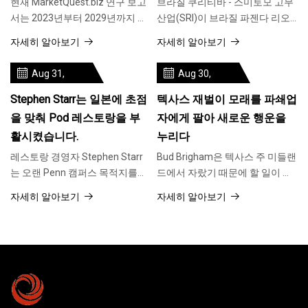
현재 MarketQuest.biz 연구 보고
브라질 쿠리티바 - 스미토모 고무
서는 2023년부터 2029년까지 산
산업(SRI)이 브라질 파젠다 리오
업용 고무 제품 시장 성장률과 업
그란데에 있는 타이어 공장에 2억
자세히 알아보기
자세히 알아보기
계 성장을 주도할 요인에 중점을
1300만 달러를 투자할 것이라고
두고 있습니다. 보고서를 효율적
지역 정부가 발표했습니다. 투자
Aug 31,
Aug 30,
으로
확정,
2023
2023
Stephen Starr는 일본에 초점
텍사스 재벌이 모래를 파쇄업
을 맞춰 Pod 레스토랑을 부
자에게 팔아 새로운 행운을
활시켰습니다.
누리다
레스토랑 경영자 Stephen Starr
Bud Brigham은 텍사스 주 미들랜
는 오랜 Penn 캠퍼스 목적지를
드에서 자랐기 때문에 할 일이 많
Kpod라는 한국식 변형으로 변경
지 않았다고 말했습니다. “우리는
자세히 알아보기
자세히 알아보기
한 지 1년 반 만에 Pod를 복원했
판지 상자를 사용하여 모래 언덕
습니다. Pod의 메뉴는 이제 일본
에서 썰매를 타곤 했습니다. 정말
어로 되어 있습니다.
멋졌다면 썰매를 만든 다음 바닥
에 라미네이트를 깔고